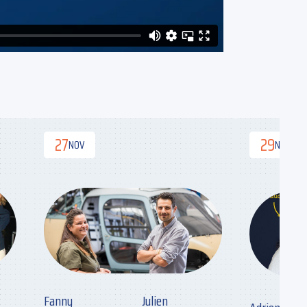
27
29
NOV
NOV
Fanny
Julien