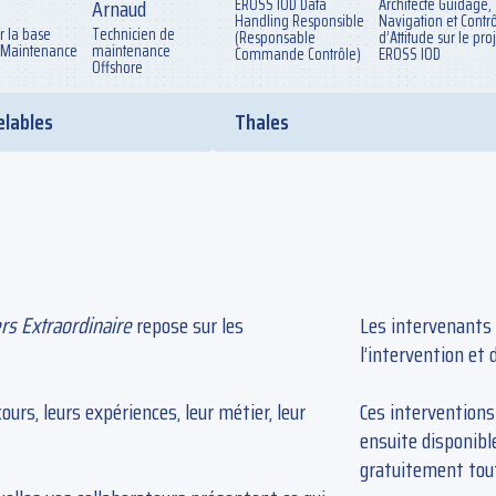
Arnaud
EROSS IOD Data
Architecte Guidage,
Handling Responsible
Navigation et Contr
 la base
Technicien de
(Responsable
d’Attitude sur le proj
t Maintenance
maintenance
Commande Contrôle)
EROSS IOD
Offshore
Thales
elables
ers Extraordinaire
repose sur les
Les intervenants
l’intervention et 
urs, leurs expériences, leur métier, leur
Ces interventions
ensuite disponible
gratuitement tout