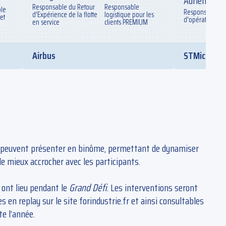
Adrien
Responsable du Retour
Responsable
ôle
Responsable de
d'Expérience de la flotte
logistique pour les
et
d'opération
en service
clients PREMIUM
Airbus
STMicroele
 peuvent présenter en binôme, permettant de dynamiser
de mieux accrocher avec les participants.
 ont lieu pendant le
Grand Défi
. Les interventions seront
s en replay sur le site forindustrie.fr et ainsi consultables
e l’année.