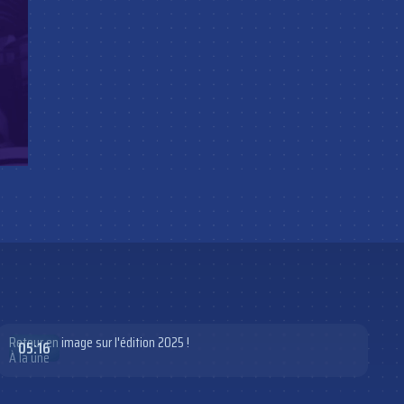
Retour en image sur l'édition 2025 !
05:16
À la une