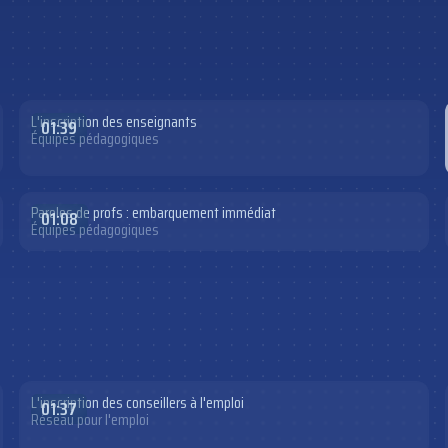
L'inscription des enseignants
01:39
Équipes pédagogiques
Paroles de profs : embarquement immédiat
01:08
Équipes pédagogiques
L'inscription des conseillers à l'emploi
01:37
Réseau pour l'emploi