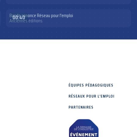
Bande annonce Réseau pour l'emploi
00:40
Anciennes éditions
ÉQUIPES PÉDAGOGIQUES
RÉSEAUX POUR L'EMPLOI
PARTENAIRES