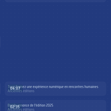
Transformez une expérience numérique en rencontres humaines
04:07
Anciennes éditions
Bande annonce de l'édition 2025
02:35
Anciennes éditions