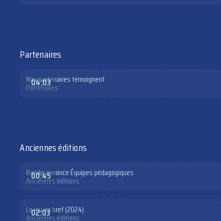
Partenaires
Nos partenaires témoignent
04:03
Partenaires
Anciennes éditions
Bande annonce Équipes pédagogiques
00:45
Anciennes éditions
Le jeu en bref (2024)
02:03
Anciennes éditions