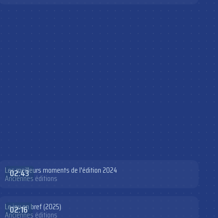
Les meilleurs moments de l'édition 2024
02:43
Anciennes éditions
Le jeu en bref (2025)
02:16
Anciennes éditions