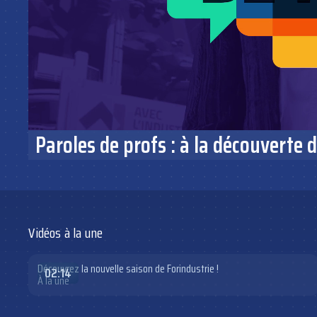
Paroles de profs : à la découverte 
Vidéos à la une
Découvrez la nouvelle saison de Forindustrie !
02:14
À la une