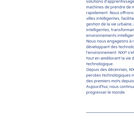
solutions d’apprentissag
machines de prendre de me
rapidement. Nous offrons
villes intelligentes, facili
gestion de la vie urbaine,
intelligentes, transforman
environnements intelligen
Nous nous engageons à r
développant des technolo
l’environnement. NXP s'ef
tout en améliorant la vie 
technologique.
Depuis des décennies, NX
percées technologiques m
des premiers mots depuis 
Aujourd'hui, nous continu
progresser le monde.