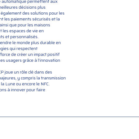
e automatique permettent aux
illeures décisions plus
 également des solutions pour les
tant les paiements sécurisés et la
 ainsi que pour les maisons
t les espaces de vie en
ts et personnalisés.
endre le monde plus durable en
gies qui respectent
force de créer un impact positif
des usagers grâce à l’innovation
P joue un rôle clé dans des
ajeures, y compris la transmission
la Lune ou encore le NFC.
ons à innover pour faire