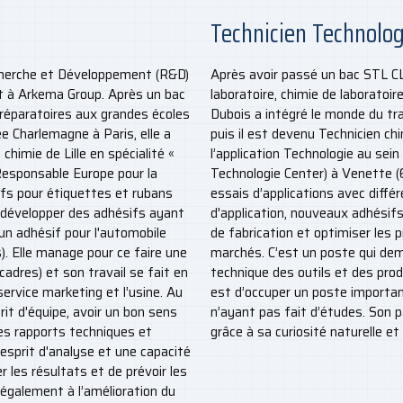
Technicien Technolog
cherche et Développement (R&D)
Après avoir passé un bac STL CL
nt à Arkema Group. Après un bac
laboratoire, chimie de laboratoir
préparatoires aux grandes écoles
Dubois a intégré le monde du tra
ée Charlemagne à Paris, elle a
puis il est devenu Technicien chi
 chimie de Lille en spécialité «
l’application Technologie au sei
 Responsable Europe pour la
Technologie Center) à Venette (
fs pour étiquettes et rubans
essais d’applications avec diffé
à développer des adhésifs ayant
d'application, nouveaux adhésif
un adhésif pour l'automobile
de fabrication et optimiser les 
. Elle manage pour ce faire une
marchés. C’est un poste qui d
cadres) et son travail se fait en
technique des outils et des prod
service marketing et l’usine. Au
est d’occuper un poste importa
prit d'équipe, avoir un bon sens
n’ayant pas fait d’études. Son pa
des rapports techniques et
grâce à sa curiosité naturelle et
 esprit d'analyse et une capacité
 les résultats et de prévoir les
également à l’amélioration du