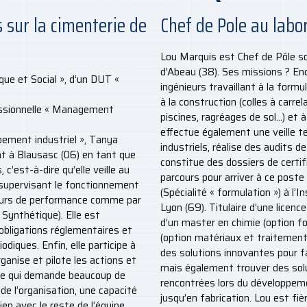
 sur la cimenterie de
Chef de Pole au labo
Lou Marquis est Chef de Pôle sol
d’Abeau (38). Ses missions ? En
que et Social », d’un DUT «
ingénieurs travaillant à la form
à la construction (colles à carrel
fessionnelle « Management
piscines, ragréages de sol...) et
effectue également une veille t
pement industriel », Tanya
industriels, réalise des audits de
cat à Blausasc (06) en tant que
constitue des dossiers de certif
c’est-à-dire qu’elle veille au
parcours pour arriver à ce post
 supervisant le fonctionnement
(Spécialité « formulation ») à l’
teurs de performance comme par
Lyon (69). Titulaire d’une licenc
ynthétique). Elle est
d’un master en chimie (option f
obligations réglementaires et
(option matériaux et traitement
odiques. Enfin, elle participe à
des solutions innovantes pour fac
anise et pilote les actions et
mais également trouver des sol
ste qui demande beaucoup de
rencontrées lors du développeme
 de l’organisation, une capacité
jusqu’en fabrication. Lou est fièr
ien avec le reste de l’équipe