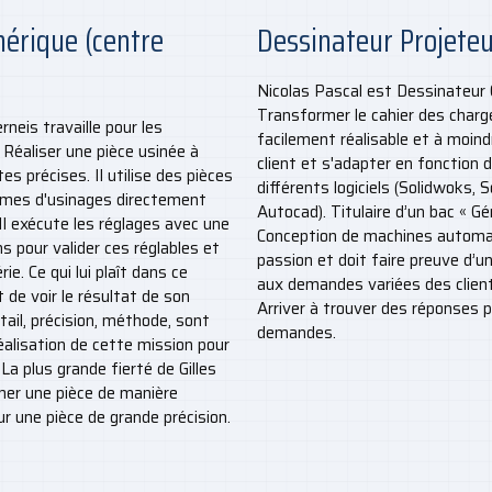
rique (centre
Dessinateur Projete
Nicolas Pascal est Dessinateur 
Transformer le cahier des charg
rneis travaille pour les
facilement réalisable et à moin
 Réaliser une pièce usinée à
client et s'adapter en fonction de
tes précises. Il utilise des pièces
différents logiciels (Solidwoks, 
ammes d'usinages directement
Autocad). Titulaire d’un bac « G
 Il exécute les réglages avec une
Conception de machines automati
s pour valider ces réglables et
passion et doit faire preuve d’un
e. Ce qui lui plaît dans ce
aux demandes variées des client
t de voir le résultat de son
Arriver à trouver des réponses
étail, précision, méthode, sont
demandes.
éalisation de cette mission pour
. La plus grande fierté de Gilles
mer une pièce de manière
ur une pièce de grande précision.