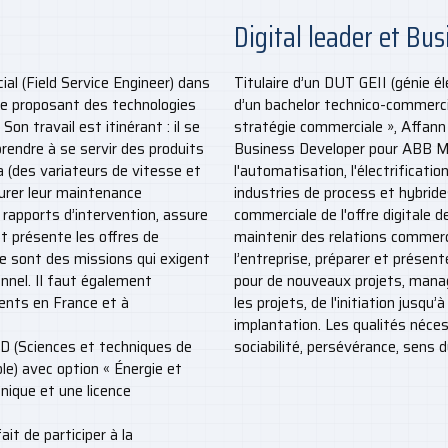
Digital leader et Bu
l (Field Service Engineer) dans
Titulaire d’un DUT GEII (génie él
ise proposant des technologies
d’un bachelor technico-commerc
Son travail est itinérant : il se
stratégie commerciale », Affann 
prendre à se servir des produits
Business Developer pour ABB Mo
ia (des variateurs de vitesse et
l'automatisation, l'électrificatio
urer leur maintenance
industries de process et hybride
s rapports d’intervention, assure
commerciale de l'offre digitale 
t présente les offres de
maintenir des relations commerci
 Ce sont des missions qui exigent
l’entreprise, préparer et présen
onnel. Il faut également
pour de nouveaux projets, manag
ments en France et à
les projets, de l'initiation jusqu
implantation. Les qualités néces
D (Sciences et techniques de
sociabilité, persévérance, sens
le) avec option « Énergie et
nique et une licence
it de participer à la