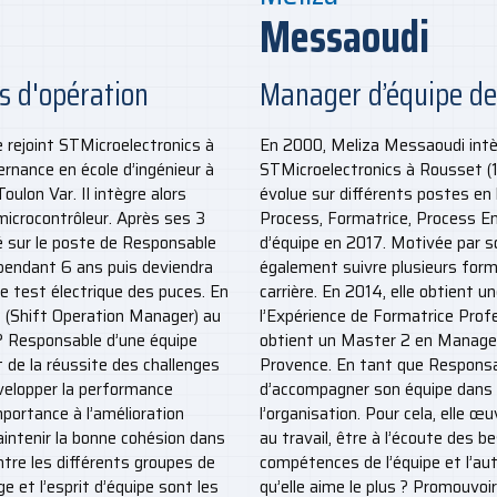
Messaoudi
s d'opération
Manager d’équipe de
 rejoint STMicroelectronics à
En 2000, Meliza Messaoudi intèg
ernance en école d’ingénieur à
STMicroelectronics à Rousset (13
Toulon Var. Il intègre alors
évolue sur différents postes en 
n microcontrôleur. Après ses 3
Process, Formatrice, Process En
é sur le poste de Responsable
d’équipe en 2017. Motivée par s
 pendant 6 ans puis deviendra
également suivre plusieurs for
e test électrique des puces. En
carrière. En 2014, elle obtient 
 (Shift Operation Manager) au
l’Expérience de Formatrice Profe
e ? Responsable d’une équipe
obtient un Master 2 en Managem
t de la réussite des challenges
Provence. En tant que Responsab
développer la performance
d’accompagner son équipe dans la
portance à l’amélioration
l’organisation. Pour cela, elle 
intenir la bonne cohésion dans
au travail, être à l’écoute des b
ntre les différents groupes de
compétences de l’équipe et l’a
ge et l’esprit d’équipe sont les
qu’elle aime le plus ? Promouvoir