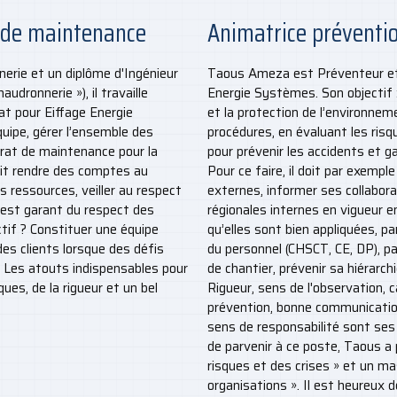
 de maintenance
Animatrice préventio
erie et un diplôme d'Ingénieur
Taous Ameza est Préventeur et
udronnerie »), il travaille
Energie Systèmes. Son objectif 
t pour Eiffage Energie
et la protection de l’environne
uipe, gérer l’ensemble des
procédures, en évaluant les risqu
trat de maintenance pour la
pour prévenir les accidents et g
oit rendre des comptes au
Pour ce faire, il doit par exemple
s ressources, veiller au respect
externes, informer ses collabora
il est garant du respect des
régionales internes en vigueur e
if ? Constituer une équipe
qu’elles sont bien appliquées, p
es clients lorsque des défis
du personnel (CHSCT, CE, DP), pa
 Les atouts indispensables pour
de chantier, prévenir sa hiérarc
es, de la rigueur et un bel
Rigueur, sens de l'observation, c
prévention, bonne communication,
sens de responsabilité sont ses 
de parvenir à ce poste, Taous a
risques et des crises » et un ma
organisations ». Il est heureux 