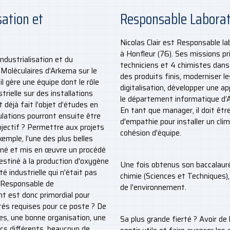
sation et
Responsable Laborat
Nicolas Clair est Responsable l
à Honfleur (76). Ses missions p
ndustrialisation et du
techniciens et 4 chimistes dans u
Moléculaires d’Arkema sur le
des produits finis, moderniser le
 il gère une équipe dont le rôle
digitalisation, développer une ap
trielle sur des installations
le département informatique d’
 déjà fait l’objet d’études en
En tant que manager, il doit être
mulations pourront ensuite être
d'empathie pour installer un cl
Objectif ? Permettre aux projets
cohésion d'équipe.
emple, l’une des plus belles
giné et mis en œuvre un procédé
estiné à la production d'oxygène
Une fois obtenus son baccalauré
 industrielle qui n'était pas
chimie (Sciences et Techniques), 
du Responsable de
de l'environnement.
nt est donc primordial pour
lités requises pour ce poste ? De
des, une bonne organisation, une
Sa plus grande fierté ? Avoir de
ics différents, beaucoup de